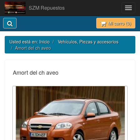
SZM Repuestos
Toggl
navig
Mi carro (
0
)
Usted está en:
Inicio
Vehículos, Piezas y accesorios
Amort del ch aveo
Amort del ch aveo