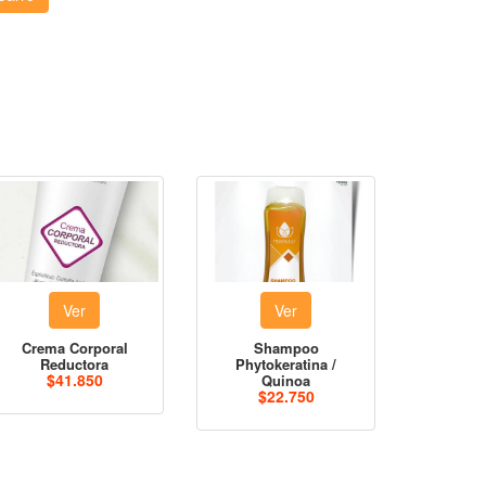
Ver
Ver
Crema Corporal
Shampoo
Reductora
Phytokeratina /
$41.850
Quinoa
$22.750