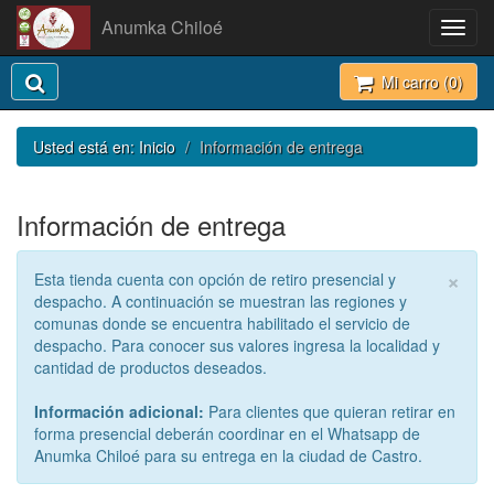
Anumka Chiloé
Toggl
navig
Mi carro (
0
)
Usted está en:
Inicio
Información de entrega
Información de entrega
×
Esta tienda cuenta con opción de retiro presencial y
despacho. A continuación se muestran las regiones y
comunas donde se encuentra habilitado el servicio de
despacho. Para conocer sus valores ingresa la localidad y
cantidad de productos deseados.
Información adicional:
Para clientes que quieran retirar en
forma presencial deberán coordinar en el Whatsapp de
Anumka Chiloé para su entrega en la ciudad de Castro.