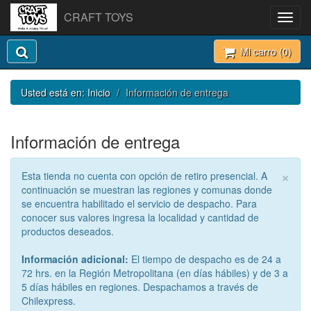
CRAFT TOYS
Toggl
navig
Mi carro (
0
)
Usted está en:
Inicio
Información de entrega
Información de entrega
×
Esta tienda no cuenta con opción de retiro presencial. A
continuación se muestran las regiones y comunas donde
se encuentra habilitado el servicio de despacho. Para
conocer sus valores ingresa la localidad y cantidad de
productos deseados.
Información adicional:
El tiempo de despacho es de 24 a
72 hrs. en la Región Metropolitana (en días hábiles) y de 3 a
5 días hábiles en regiones. Despachamos a través de
Chilexpress.