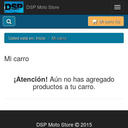
DSP Moto Store
Toggl
navig
Mi carro (
0
)
Usted está en:
Inicio
Mi carro
Mi carro
Aún no has agregado
¡Atención!
productos a tu carro.
DSP Moto Store
2015