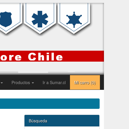
Productos
Ir a Sumar.cl
Mi carro (
0
)
Búsqueda