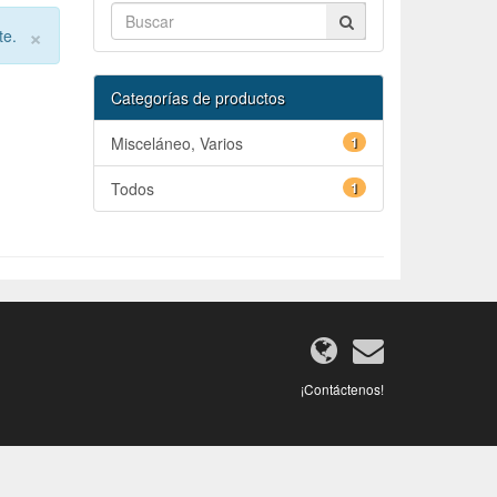
×
te.
Categorías de productos
Misceláneo, Varios
1
Todos
1
¡Contáctenos!