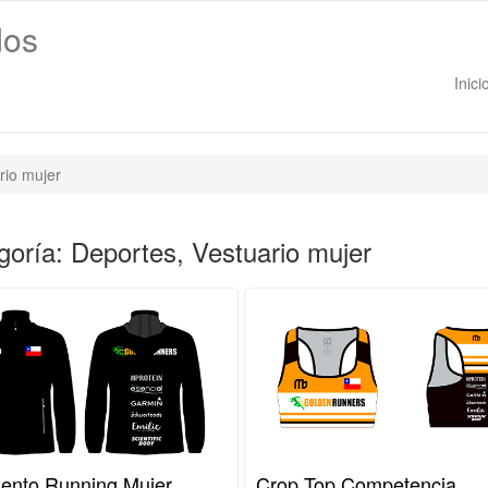
dos
Inici
rio mujer
goría: Deportes, Vestuario mujer
iento Running Mujer
Crop Top Competencia