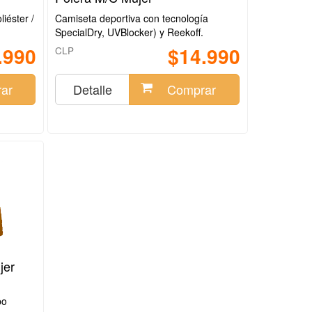
iéster /
Camiseta deportiva con tecnología
SpecialDry, UVBlocker) y Reekoff.
.990
$14.990
CLP
ar
Detalle
Comprar
jer
po