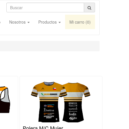
o
Nosotros
Productos
Mi carro (
0
)
Polera M/C Mujer