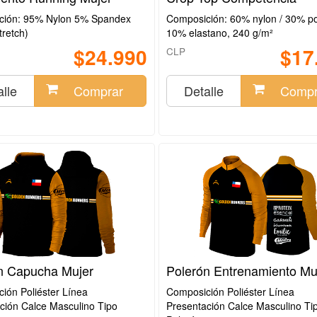
ción: 95% Nylon 5% Spandex
Composición: 60% nylon / 30% pol
tretch)
10% elastano, 240 g/m²
$24.990
$17
CLP
lle
Comprar
Detalle
Compr
n Capucha Mujer
Polerón Entrenamiento Mu
ión Poliéster Línea
Composición Poliéster Línea
ción Calce Masculino Tipo
Presentación Calce Masculino Ti