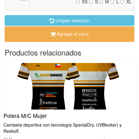
XS
S
M
L
XL
Limpiar selección
Agregar al carro
Productos relacionados
Polera M/C Mujer
Camiseta deportiva con tecnología SpecialDry, UVBlocker) y
Reekoff.