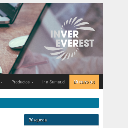
Productos
Ir a Sumar.cl
Mi carro (
0
)
Búsqueda