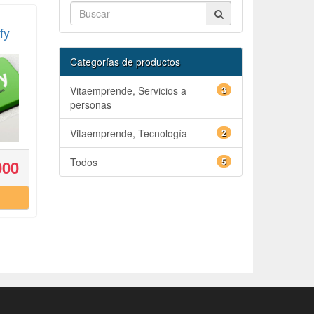
fy
Categorías de productos
Vitaemprende, Servicios a
3
personas
Vitaemprende, Tecnología
2
Todos
5
000