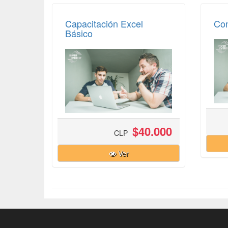
Capacitación Excel
Con
Básico
$40.000
CLP
Ver