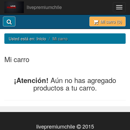
livepremiumchile
Toggl
navig
Mi carro (
0
)
Usted está en:
Inicio
Mi carro
Mi carro
Aún no has agregado
¡Atención!
productos a tu carro.
livepremiumchile
2015