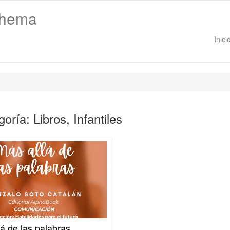
thema
Inici
oría: Libros, Infantiles
á de las palabras