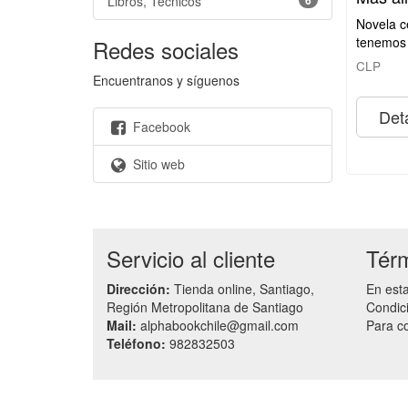
Libros, Técnicos
6
Novela c
tenemos
Redes sociales
CLP
Encuentranos y síguenos
Deta
Facebook
Sitio web
Servicio al cliente
Térm
Dirección:
Tienda online, Santiago,
En est
Región Metropolitana de Santiago
Condici
Mail:
alphabookchile@gmail.com
Para c
Teléfono:
982832503