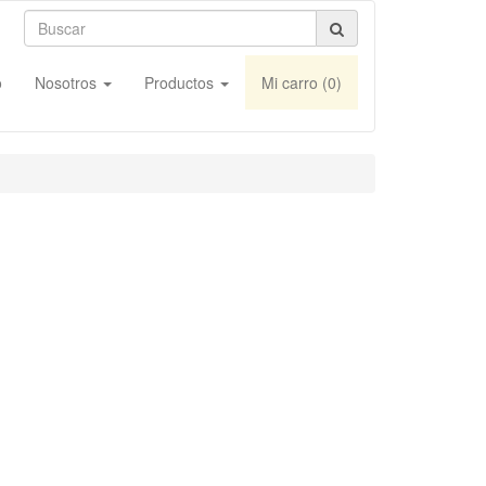
o
Nosotros
Productos
Mi carro (
0
)