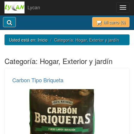
Lycan
Toggl
navig
Mi carro (
0
)
Usted está en:
Inicio
Categoría: Hogar, Exterior y jardín
Categoría: Hogar, Exterior y jardín
Carbon Tipo Briqueta