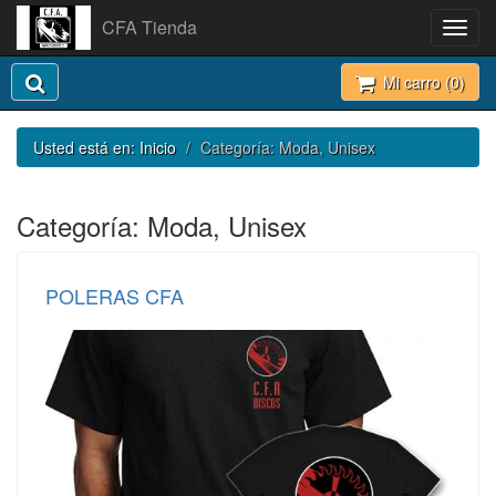
CFA Tienda
Toggl
navig
Mi carro (
0
)
Usted está en:
Inicio
Categoría: Moda, Unisex
Categoría: Moda, Unisex
POLERAS CFA