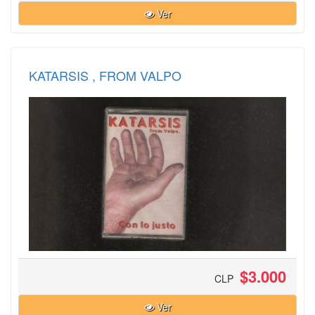
Ver
KATARSIS , FROM VALPO
$3.000
CLP
Ver