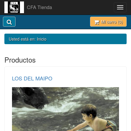
CFA Tienda
Toggl
navig
Mi carro (
0
)
Usted está en:
Inicio
Productos
LOS DEL MAIPO