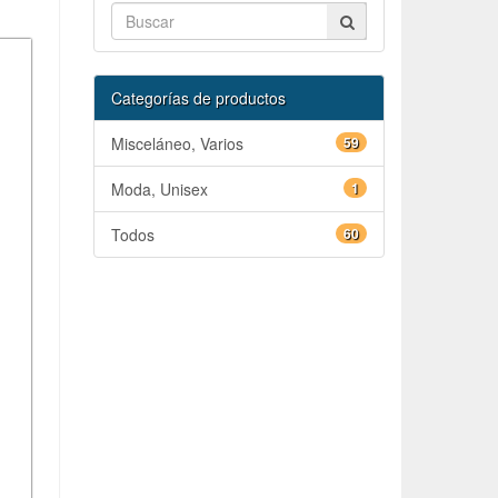
Categorías de productos
Misceláneo, Varios
59
Moda, Unisex
1
Todos
60