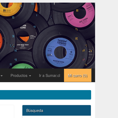
Productos
Ir a Sumar.cl
Mi carro (
0
)
Búsqueda