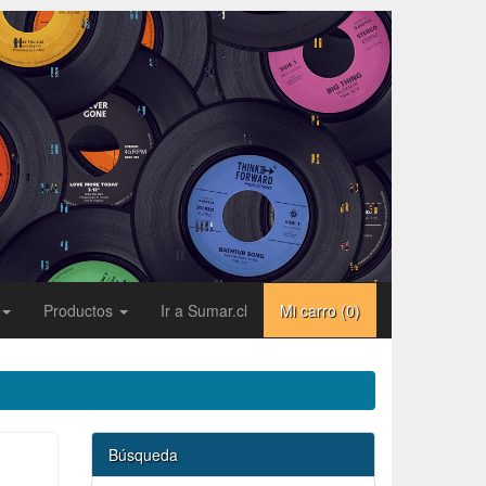
Productos
Ir a Sumar.cl
Mi carro (
0
)
Búsqueda