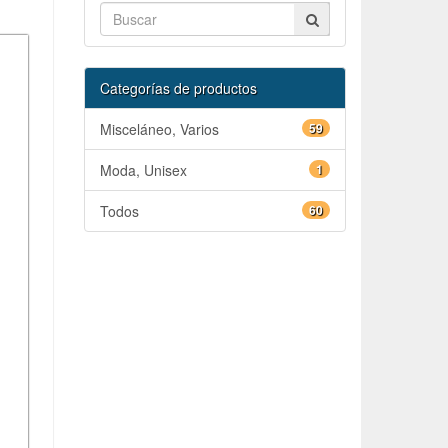
Categorías de productos
Misceláneo, Varios
59
Moda, Unisex
1
Todos
60