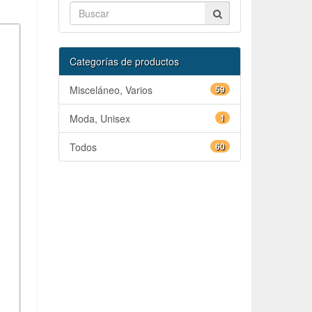
Categorías de productos
Misceláneo, Varios
59
Moda, Unisex
1
Todos
60