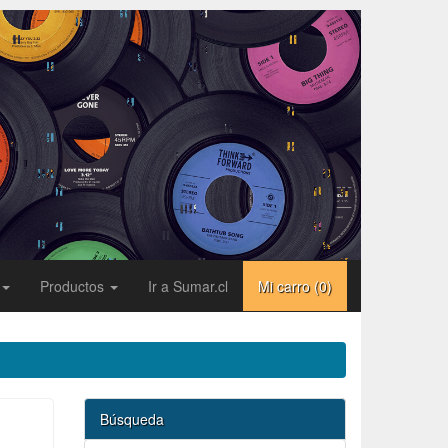
Productos
Ir a Sumar.cl
Mi carro (
0
)
Búsqueda