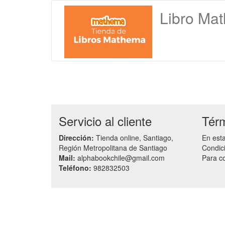
Libro Ma
Servicio al cliente
Térm
Dirección:
Tienda online, Santiago,
En est
Región Metropolitana de Santiago
Condici
Mail:
alphabookchile@gmail.com
Para c
Teléfono:
982832503